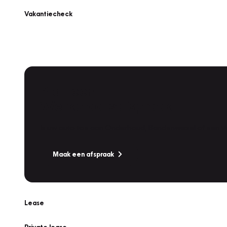
Vakantiecheck
Plan een
Werkplaatsafspraak
Is uw auto toe aan Onderhoud, Bandenwissel of een Va
Maak een afspraak
Lease