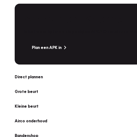
APK Keuring bij Vakgarage!
Is het weer tijd voor de jaarlijkse APK? Ga snel naar V
Plan een APK in
Direct plannen
Grote beurt
Kleine beurt
Airco onderhoud
Bandenshop