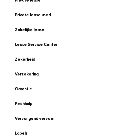
Private lease
Private lease used
Zakelijke lease
Lease Service Center
Zekerheid
Verzekering
Garantie
Pechhulp
Vervangend vervoer
Labels