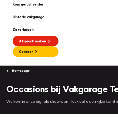
Kom gerust verder
Historie vakgarage
Zekerheden
Afspraak maken
Contact
Homepage
Occasions bij Vakgarage Te
Welkom in onze digitale showroom, leuk dat u een kijkje komt