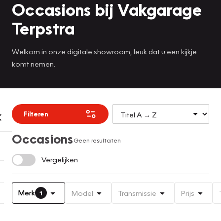
Occasions bij Vakgarage
Terpstra
Welkom in onze digitale showroom, leuk dat u een kijkje
komt nemen.
Filteren
Occasions
Geen resultaten
Vergelijken
Merk
Model
Transmissie
Prijs
1