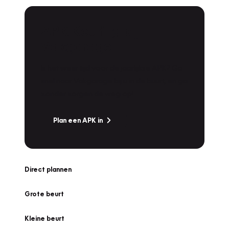
APK Keuring bij
Vakgarage!
Is het weer tijd voor de jaarlijkse APK? Ga
snel naar Vakgarage bij u in de buurt, en ga
zonder zorgen de weg op!
Plan een APK in
Direct plannen
Grote beurt
Kleine beurt