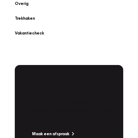
Overig
Trekhaken
Vakantiecheck
Plan een
Werkplaatsafspraak
Is uw auto toe aan Onderhoud,
Bandenwissel of een Vakantiecheck? Plan
online een afspraak!
Maak een afspraak