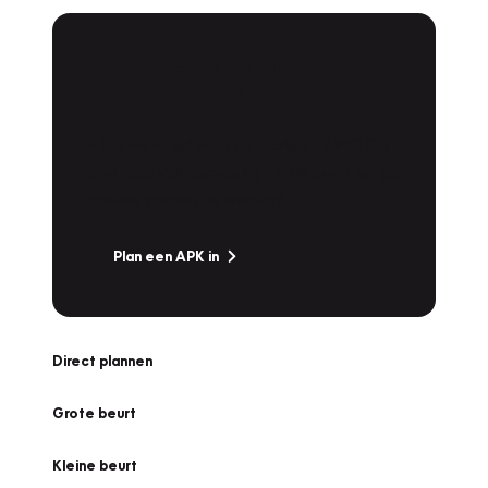
APK Keuring bij
Vakgarage!
Is het weer tijd voor de jaarlijkse APK? Ga
snel naar Vakgarage bij u in de buurt, en ga
zonder zorgen de weg op!
Plan een APK in
Direct plannen
Grote beurt
Kleine beurt