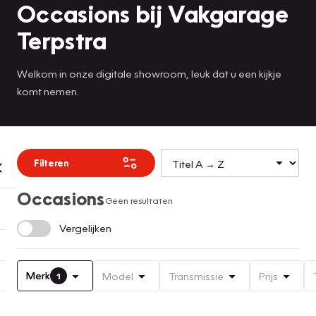
Occasions bij Vakgarage
Terpstra
Welkom in onze digitale showroom, leuk dat u een kijkje
komt nemen.
Filteren
Occasions
Geen resultaten
Vergelijken
Merk
Model
Transmissie
Prijs
1