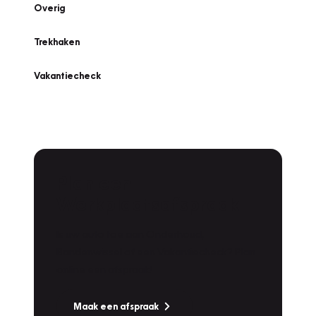
Overig
Trekhaken
Vakantiecheck
Plan een
Werkplaatsafspraak
Is uw auto toe aan Onderhoud,
Bandenwissel of een Vakantiecheck? Plan
online een afspraak!
Maak een afspraak