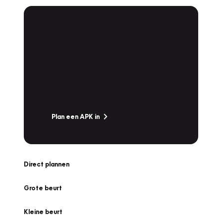
APK Keuring bij
Vakgarage!
Is het weer tijd voor de jaarlijkse APK? Ga
snel naar Vakgarage bij u in de buurt, en ga
zonder zorgen de weg op!
Plan een APK in
Direct plannen
Grote beurt
Kleine beurt