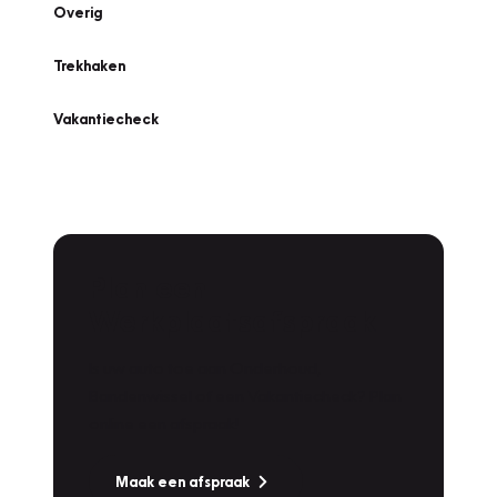
Overig
Trekhaken
Vakantiecheck
Plan een
Werkplaatsafspraak
Is uw auto toe aan Onderhoud,
Bandenwissel of een Vakantiecheck? Plan
online een afspraak!
Maak een afspraak