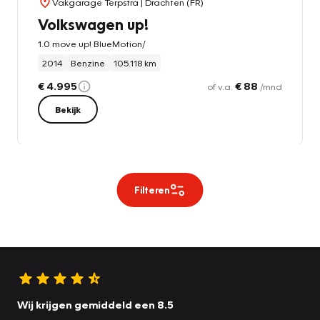
Vakgarage Terpstra
| Drachten (FR)
Volkswagen up!
1.0 move up! BlueMotion/
2014
Benzine
105.118 km
€ 4.995
€ 88
of v.a.
/mnd
Bekijk
Filteren
Wij krijgen gemiddeld een 8.5