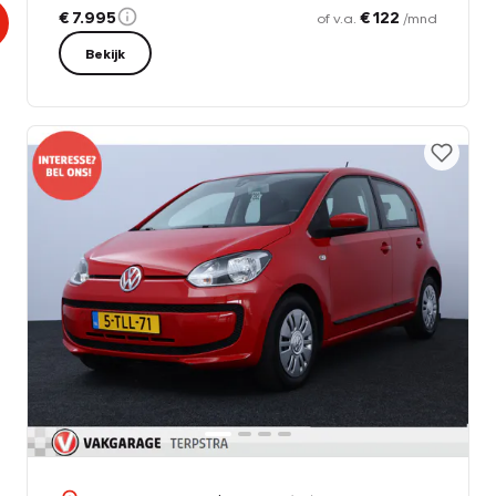
€ 7.995
€ 122
of v.a.
/mnd
Bekijk