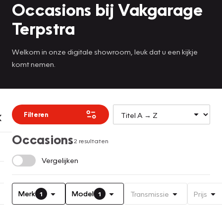
Occasions bij Vakgarage
Terpstra
Welkom in onze digitale showroom, leuk dat u een kijkje
komt nemen.
Filteren
Occasions
2 resultaten
Vergelijken
Merk
Model
Transmissie
Prijs
1
1