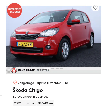
Vakgarage Terpstra
| Drachten (FR)
Škoda Citigo
1.0 Greentech Elegance/
2012
Benzine
187.410 km