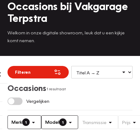
Occasions bij Vakgarage
Terpstra
Welkom in onze digitale showroom, leuk dat u een kijkje
komt nemen.
Filteren
Occasions
1 resultaat
Vergelijken
Merk
Model
Transmissie
Prijs
1
1