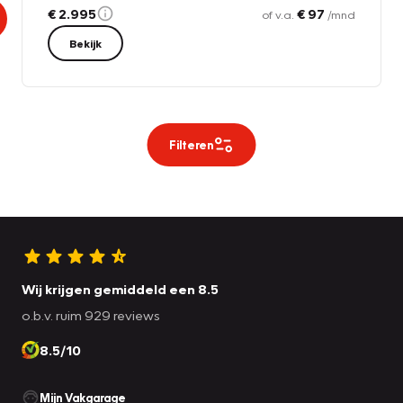
€ 2.995
€ 97
of v.a.
/mnd
Bekijk
Filteren
Wij krijgen gemiddeld een 8.5
o.b.v. ruim 929 reviews
8.5/10
Mijn Vakgarage