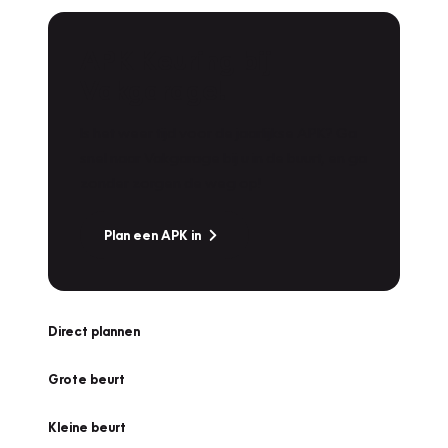
APK Keuring bij
Vakgarage!
Is het weer tijd voor de jaarlijkse APK? Ga
snel naar Vakgarage bij u in de buurt, en ga
zonder zorgen de weg op!
Plan een APK in
Direct plannen
Grote beurt
Kleine beurt