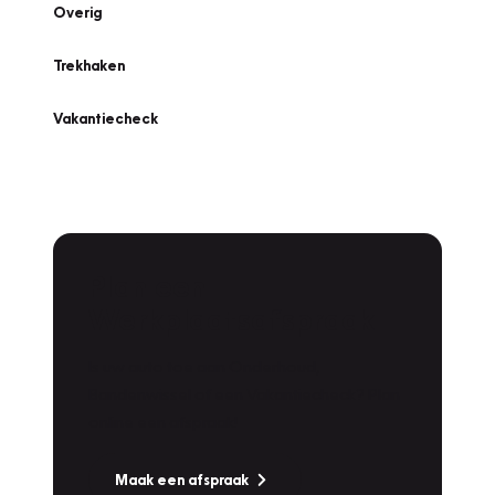
Overig
Trekhaken
Vakantiecheck
Plan een
Werkplaatsafspraak
Is uw auto toe aan Onderhoud,
Bandenwissel of een Vakantiecheck? Plan
online een afspraak!
Maak een afspraak