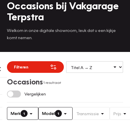
Occasions bij Vakgarage
Terpstra
Welkom in onze digitale showroom, leuk dat u een kijkje
komt nemen.
Filteren
Occasions
1 resultaat
Vergelijken
Merk
Model
Transmissie
Prijs
1
1