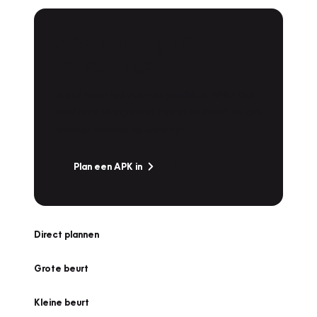
APK Keuring bij
Vakgarage!
Is het weer tijd voor de jaarlijkse APK? Ga
snel naar Vakgarage bij u in de buurt, en ga
zonder zorgen de weg op!
Plan een APK in
Direct plannen
Grote beurt
Kleine beurt