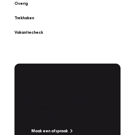
Overig
Trekhaken
Vakantiecheck
Plan een
Werkplaatsafspraak
Is uw auto toe aan Onderhoud,
Bandenwissel of een Vakantiecheck? Plan
online een afspraak!
Maak een afspraak