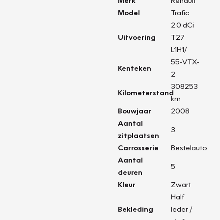
Merk
Renault
Model
Trafic
2.0 dCi
Uitvoering
T27
L1H1/
55-VTX-
Kenteken
2
308253
Kilometerstand
km
Bouwjaar
2008
Aantal
3
zitplaatsen
Carrosserie
Bestelauto
Aantal
5
deuren
Kleur
Zwart
Half
Bekleding
leder /