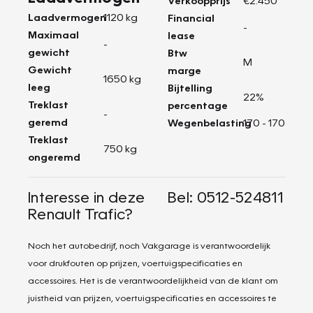
Verkoopprijs
€2.450
Laadvermogen
1120 kg
Financial
-
Maximaal
lease
-
gewicht
Btw
M
Gewicht
marge
1650 kg
leeg
Bijtelling
22%
Treklast
percentage
-
geremd
Wegenbelasting
170 - 170
Treklast
750 kg
ongeremd
Interesse in deze
Bel: 0512-524811
Renault Trafic?
Noch het autobedrijf, noch Vakgarage is verantwoordelijk
voor drukfouten op prijzen, voertuigspecificaties en
accessoires. Het is de verantwoordelijkheid van de klant om
juistheid van prijzen, voertuigspecificaties en accessoires te