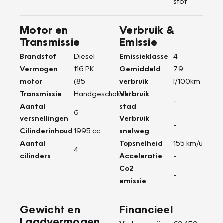
stof
Motor en
Verbruik &
Transmissie
Emissie
Brandstof
Diesel
Emissieklasse
4
Vermogen
116 PK
Gemiddeld
7.9
motor
(85
verbruik
l/100km
Transmissie
Handgeschakeld
Verbruik
-
Aantal
stad
6
versnellingen
Verbruik
-
Cilinderinhoud
1995 cc
snelweg
Aantal
Topsnelheid
155 km/u
4
cilinders
Acceleratie
-
Co2
-
emissie
Gewicht en
Financieel
Laadvermogen