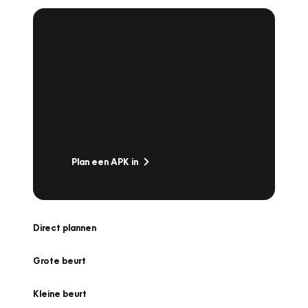
APK Keuring bij
Vakgarage!
Is het weer tijd voor de jaarlijkse APK? Ga
snel naar Vakgarage bij u in de buurt, en ga
zonder zorgen de weg op!
Plan een APK in
Direct plannen
Grote beurt
Kleine beurt