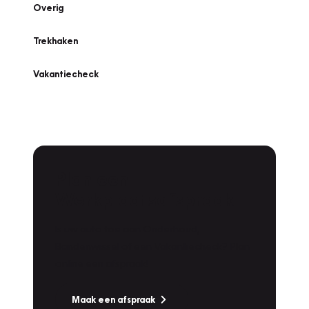
Overig
Trekhaken
Vakantiecheck
Plan een
Werkplaatsafspraak
Is uw auto toe aan Onderhoud,
Bandenwissel of een Vakantiecheck? Plan
online een afspraak!
Maak een afspraak