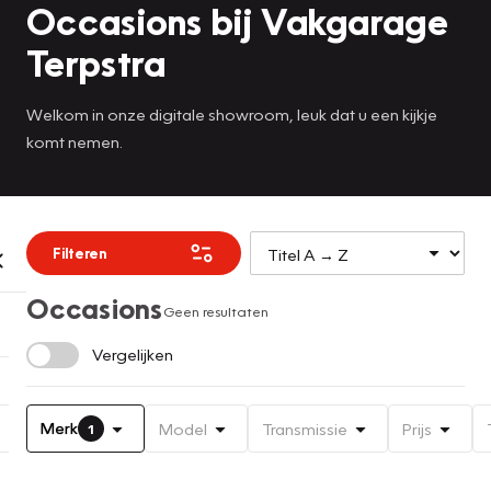
Occasions bij Vakgarage
Terpstra
Welkom in onze digitale showroom, leuk dat u een kijkje
komt nemen.
Filteren
Occasions
Geen resultaten
Vergelijken
Merk
Model
Transmissie
Prijs
1