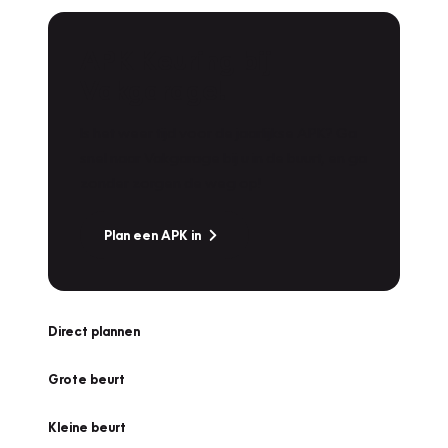
APK Keuring bij
Vakgarage!
Is het weer tijd voor de jaarlijkse APK? Ga
snel naar Vakgarage bij u in de buurt, en ga
zonder zorgen de weg op!
Plan een APK in
Direct plannen
Grote beurt
Kleine beurt