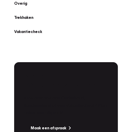
Overig
Trekhaken
Vakantiecheck
Plan een
Werkplaatsafspraak
Is uw auto toe aan Onderhoud,
Bandenwissel of een Vakantiecheck? Plan
online een afspraak!
Maak een afspraak