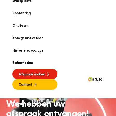
Werkplaats
Sponsoring
Ons team
Kom gerust verder
Historie vakgarage
Zekerheden
Afspraak maken
8.5/10
Contact
We hebben uw
Garageafspraak
afspraak ontvangen!