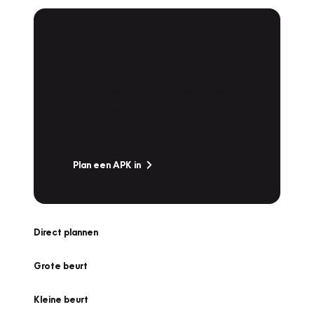
APK Keuring bij
Vakgarage!
Is het weer tijd voor de jaarlijkse APK? Ga
snel naar Vakgarage bij u in de buurt, en ga
zonder zorgen de weg op!
Plan een APK in
Direct plannen
Grote beurt
Kleine beurt