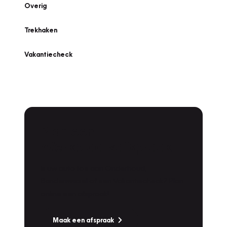
Overig
Trekhaken
Vakantiecheck
Plan een
Werkplaatsafspraak
Is uw auto toe aan Onderhoud,
Bandenwissel of een Vakantiecheck? Plan
online een afspraak!
Maak een afspraak