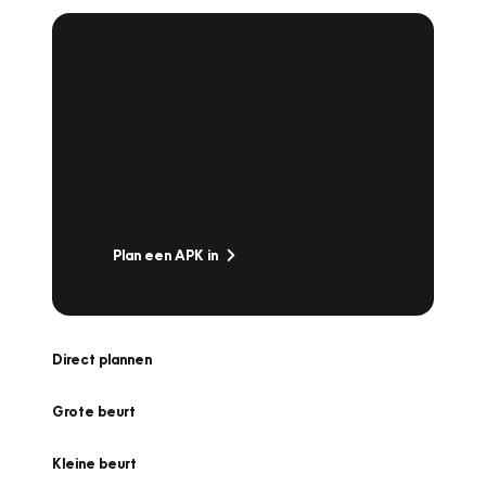
APK Keuring bij
Vakgarage!
Is het weer tijd voor de jaarlijkse APK? Ga
snel naar Vakgarage bij u in de buurt, en ga
zonder zorgen de weg op!
Plan een APK in
Direct plannen
Grote beurt
Kleine beurt