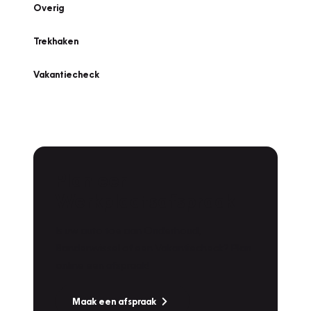
Overig
Trekhaken
Vakantiecheck
Plan een
Werkplaatsafspraak
Is uw auto toe aan Onderhoud,
Bandenwissel of een Vakantiecheck? Plan
online een afspraak!
Maak een afspraak