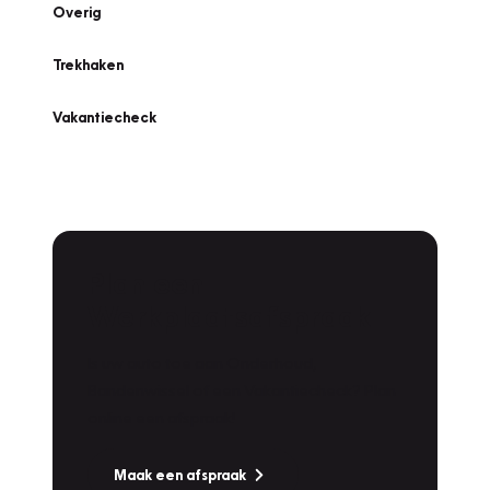
Overig
Trekhaken
Vakantiecheck
Plan een
Werkplaatsafspraak
Is uw auto toe aan Onderhoud,
Bandenwissel of een Vakantiecheck? Plan
online een afspraak!
Maak een afspraak