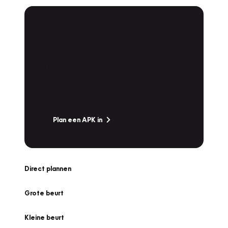
APK Keuring bij
Vakgarage!
Is het weer tijd voor de jaarlijkse APK? Ga
snel naar Vakgarage bij u in de buurt, en ga
zonder zorgen de weg op!
Plan een APK in
Direct plannen
Grote beurt
Kleine beurt