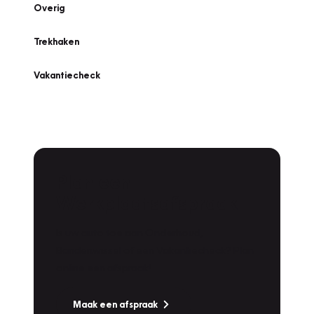
Overig
Trekhaken
Vakantiecheck
Plan een
Werkplaatsafspraak
Is uw auto toe aan Onderhoud,
Bandenwissel of een Vakantiecheck? Plan
online een afspraak!
Maak een afspraak