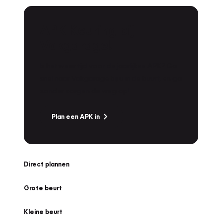
APK Keuring bij
Vakgarage!
Is het weer tijd voor de jaarlijkse APK? Ga
snel naar Vakgarage bij u in de buurt, en ga
zonder zorgen de weg op!
Plan een APK in
Direct plannen
Grote beurt
Kleine beurt