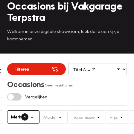
Occasions bij Vakgarage
Terpstra
Welkom in onze digitale showroom, leuk dat u een kijkje
komt nemen.
Filteren
Occasions
Geen resultaten
Vergelijken
Merk
Model
Transmissie
Prijs
1