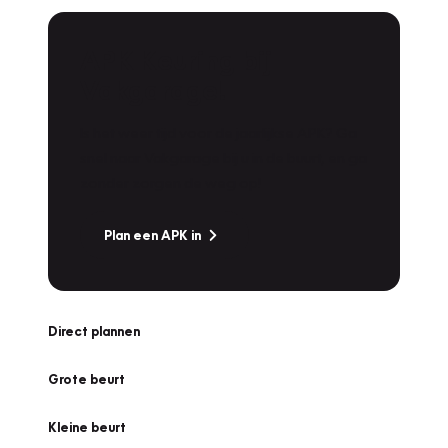
APK Keuring bij
Vakgarage!
Is het weer tijd voor de jaarlijkse APK? Ga
snel naar Vakgarage bij u in de buurt, en ga
zonder zorgen de weg op!
Plan een APK in
Direct plannen
Grote beurt
Kleine beurt