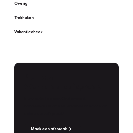
Overig
Trekhaken
Vakantiecheck
Plan een
Werkplaatsafspraak
Is uw auto toe aan Onderhoud,
Bandenwissel of een Vakantiecheck? Plan
online een afspraak!
Maak een afspraak