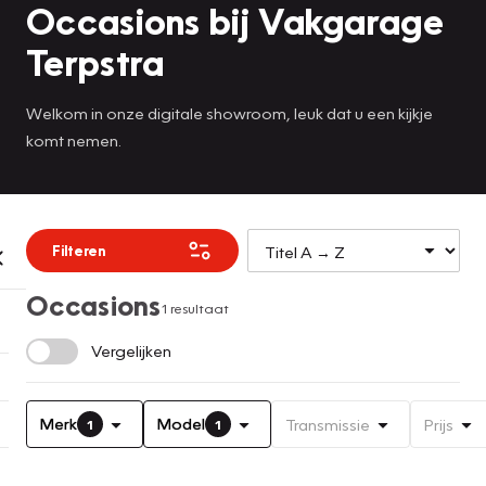
Occasions bij Vakgarage
Terpstra
Welkom in onze digitale showroom, leuk dat u een kijkje
komt nemen.
Filteren
Occasions
1 resultaat
Vergelijken
Merk
Model
Transmissie
Prijs
1
1