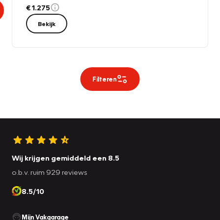
€ 1.275
Bekijk
Filteren
Wij krijgen gemiddeld een 8.5
o.b.v. ruim 929 reviews
8.5/10
Mijn Vakgarage