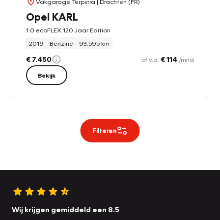
Vakgarage Terpstra
| Drachten (FR)
Opel KARL
1.0 ecoFLEX 120 Jaar Edition
2019
Benzine
93.595 km
€ 7.450
€ 114
of v.a.
/mnd
Bekijk
Filteren
Wij krijgen gemiddeld een 8.5