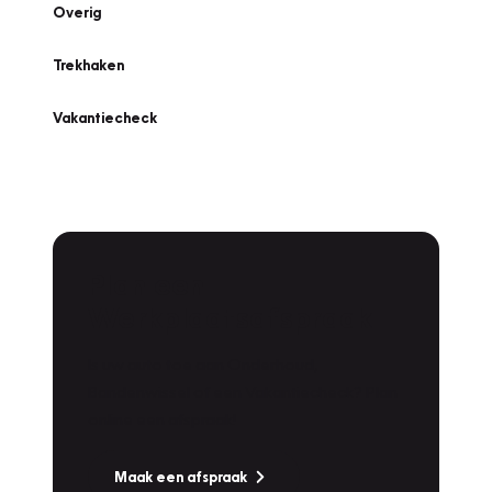
Overig
Trekhaken
Vakantiecheck
Plan een
Werkplaatsafspraak
Is uw auto toe aan Onderhoud,
Bandenwissel of een Vakantiecheck? Plan
online een afspraak!
Maak een afspraak