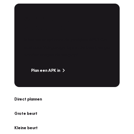
APK Keuring bij
Vakgarage!
Is het weer tijd voor de jaarlijkse APK? Ga
snel naar Vakgarage bij u in de buurt, en ga
zonder zorgen de weg op!
Plan een APK in
Direct plannen
Grote beurt
Kleine beurt