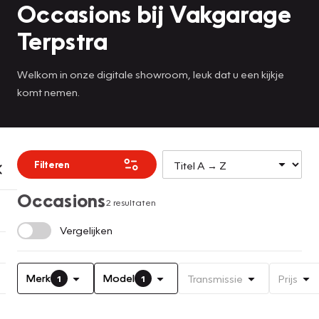
Occasions bij Vakgarage
Terpstra
Welkom in onze digitale showroom, leuk dat u een kijkje
komt nemen.
Filteren
Occasions
2 resultaten
Vergelijken
Merk
Model
Transmissie
Prijs
1
1