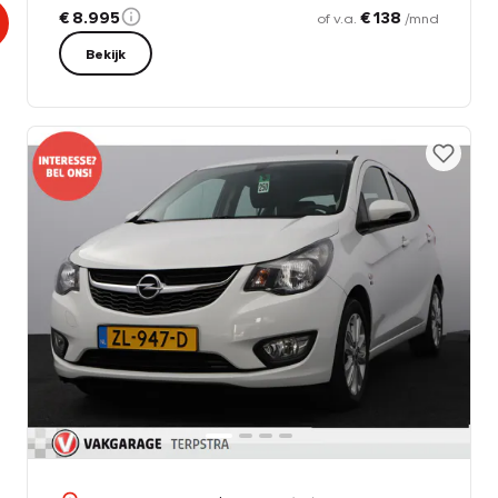
€ 8.995
€ 138
of v.a.
/mnd
Bekijk