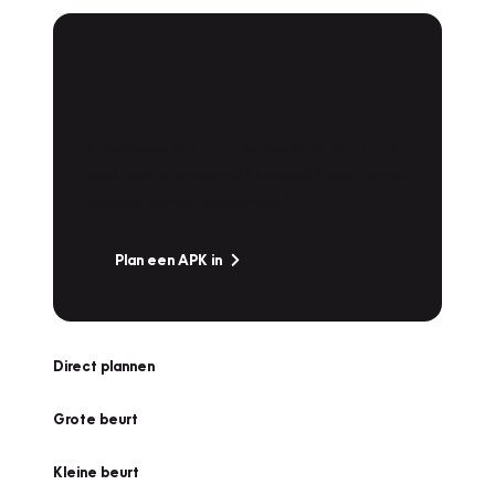
APK Keuring bij
Vakgarage!
Is het weer tijd voor de jaarlijkse APK? Ga
snel naar Vakgarage bij u in de buurt, en ga
zonder zorgen de weg op!
Plan een APK in
Direct plannen
Grote beurt
Kleine beurt