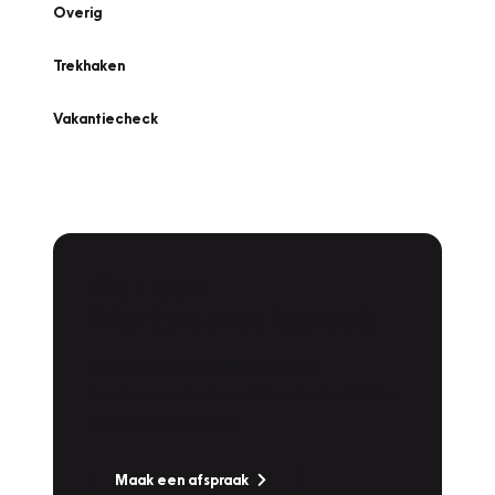
Overig
Trekhaken
Vakantiecheck
Plan een
Werkplaatsafspraak
Is uw auto toe aan Onderhoud,
Bandenwissel of een Vakantiecheck? Plan
online een afspraak!
Maak een afspraak