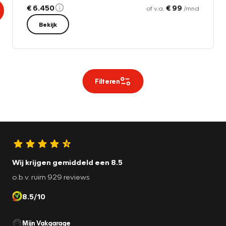
€ 6.450
€ 99
of v.a.
/mnd
Bekijk
Filteren
Wij krijgen gemiddeld een 8.5
o.b.v. ruim 929 reviews
8.5/10
Mijn Vakgarage