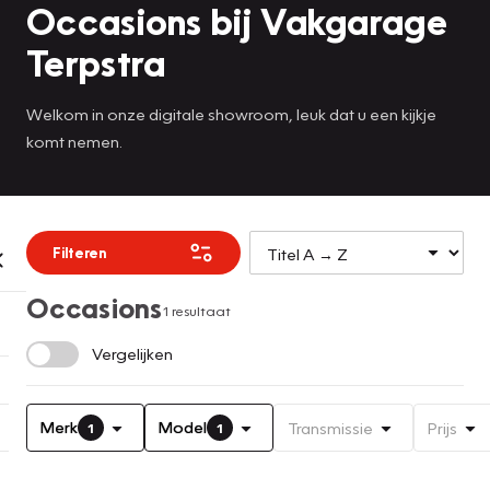
Occasions bij Vakgarage
Terpstra
Welkom in onze digitale showroom, leuk dat u een kijkje
komt nemen.
Filteren
Occasions
1 resultaat
Vergelijken
Merk
Model
Transmissie
Prijs
1
1