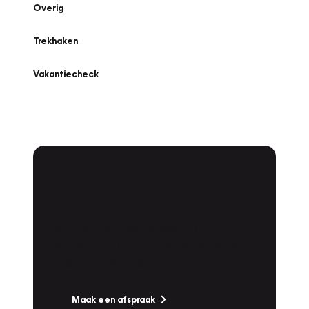
Overig
Trekhaken
Vakantiecheck
Plan een
Werkplaatsafspraak
Is uw auto toe aan Onderhoud,
Bandenwissel of een Vakantiecheck? Plan
online een afspraak!
Maak een afspraak