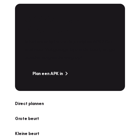
APK Keuring bij
Vakgarage!
Is het weer tijd voor de jaarlijkse APK? Ga
snel naar Vakgarage bij u in de buurt, en ga
zonder zorgen de weg op!
Plan een APK in
Direct plannen
Grote beurt
Kleine beurt