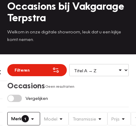
Occasions bij Vakgarage
Terpstra
Welkom in onze digitale showroom, leuk dat u een kijkje
komt nemen.
Filteren
Occasions
Geen resultaten
Vergelijken
Merk
Model
Transmissie
Prijs
1