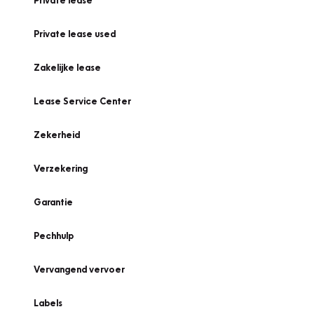
Private lease
Private lease used
Zakelijke lease
Lease Service Center
Zekerheid
Verzekering
Garantie
Pechhulp
Vervangend vervoer
Labels