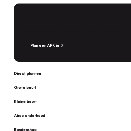
APK Keuring bij Vakgarage!
Is het weer tijd voor de jaarlijkse APK? Ga snel naar V
Plan een APK in
Direct plannen
Grote beurt
Kleine beurt
Airco onderhoud
Bandenshop