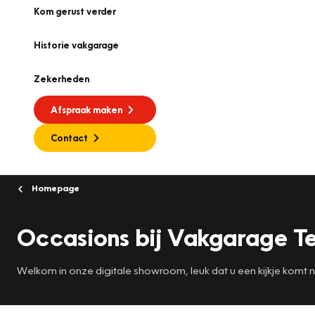
Kom gerust verder
Historie vakgarage
Zekerheden
Afspraak maken
Contact
Homepage
Occasions bij Vakgarage Te
Welkom in onze digitale showroom, leuk dat u een kijkje komt