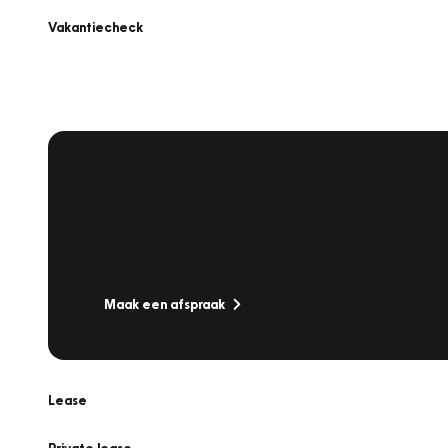
Vakantiecheck
Plan een
Werkplaatsafspraak
Is uw auto toe aan Onderhoud, Bandenwissel of een Va
Maak een afspraak
Lease