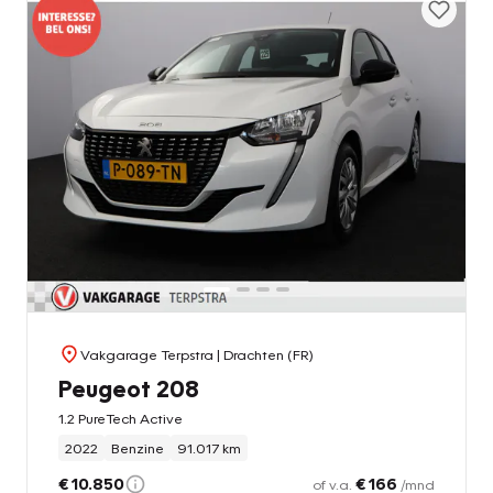
Vakgarage Terpstra
| Drachten (FR)
Peugeot 208
1.2 PureTech Active
2022
Benzine
91.017 km
€ 10.850
€ 166
of v.a.
/mnd