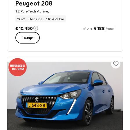
Peugeot 208
1.2 PureTech Active/
2021
Benzine
116.472 km
€ 10.450
€ 188
of v.a.
/mnd
Bekijk