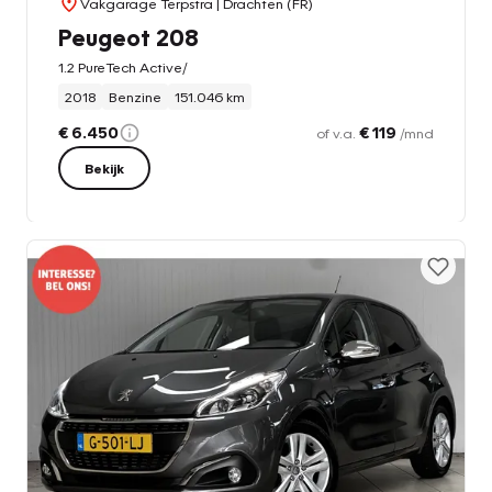
Vakgarage Terpstra
| Drachten (FR)
Peugeot 208
1.2 PureTech Active/
2018
Benzine
151.046 km
€ 6.450
€ 119
of v.a.
/mnd
Bekijk