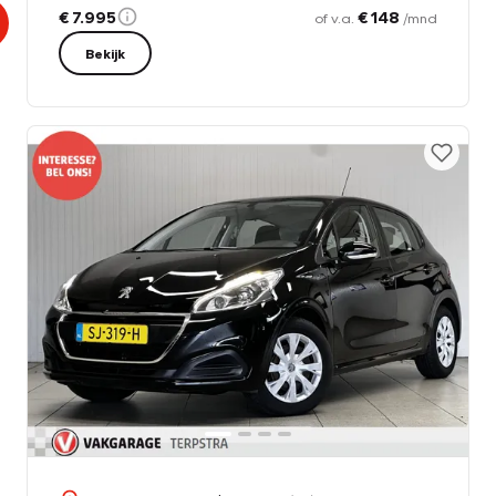
€ 7.995
€ 148
of v.a.
/mnd
Bekijk