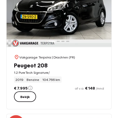
Vakgarage Terpstra
| Drachten (FR)
Peugeot 208
1.2 PureTech Signature/
2019
Benzine
104.766 km
€ 7.995
€ 148
of v.a.
/mnd
Bekijk