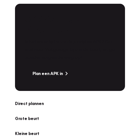
APK Keuring bij
Vakgarage!
Is het weer tijd voor de jaarlijkse APK? Ga
snel naar Vakgarage bij u in de buurt, en ga
zonder zorgen de weg op!
Plan een APK in
Direct plannen
Grote beurt
Kleine beurt