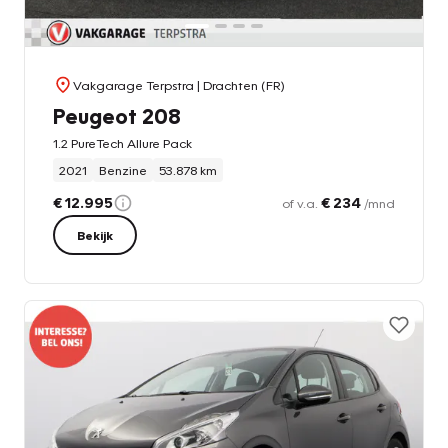
Vakgarage Terpstra
| Drachten (FR)
Peugeot 208
1.2 PureTech Allure Pack
2021
Benzine
53.878 km
€ 12.995
€ 234
of v.a.
/mnd
Bekijk