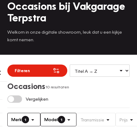
Occasions bij Vakgarage
Terpstra
Welkom in onze digitale showroom, leuk dat u een kijkje
komt nemen.
Filteren
Occasions
10 resultaten
Vergelijken
Merk
Model
Transmissie
Prijs
1
1