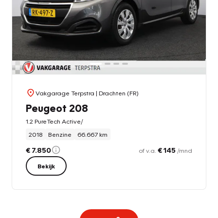
Vakgarage Terpstra
| Drachten (FR)
Peugeot 208
1.2 PureTech Active/
2018
Benzine
66.667 km
€ 7.850
€ 145
of v.a.
/mnd
Bekijk