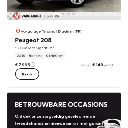
Vakgarage Terpstra
| Drachten (FR)
Peugeot 208
1.2 PureTech Signature/
2019
Benzine
91.460 km
€ 7.995
€ 148
of v.a.
/mnd
Bekijk
BETROUWBARE OCCASIONS
Ontdek onze zorgvuldig geselecteerde
tweedehands en nieuwe auto's met garantie en