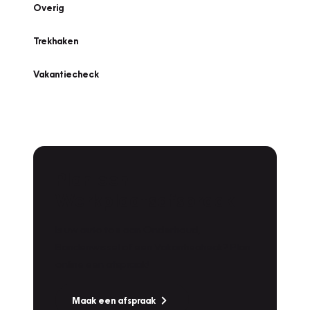
Overig
Trekhaken
Vakantiecheck
Plan een
Werkplaatsafspraak
Is uw auto toe aan Onderhoud,
Bandenwissel of een Vakantiecheck? Plan
online een afspraak!
Maak een afspraak