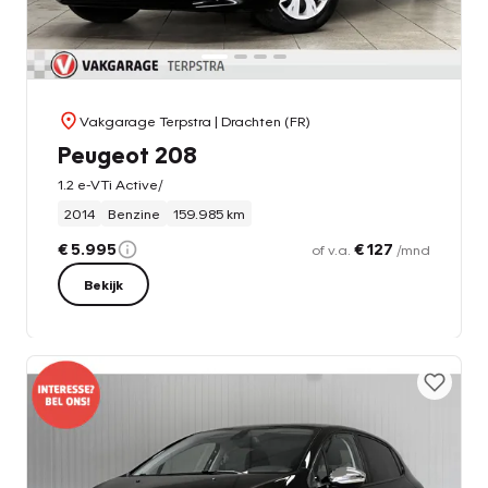
Vakgarage Terpstra
| Drachten (FR)
Peugeot 208
1.2 e-VTi Active/
2014
Benzine
159.985 km
€ 5.995
€ 127
of v.a.
/mnd
Bekijk