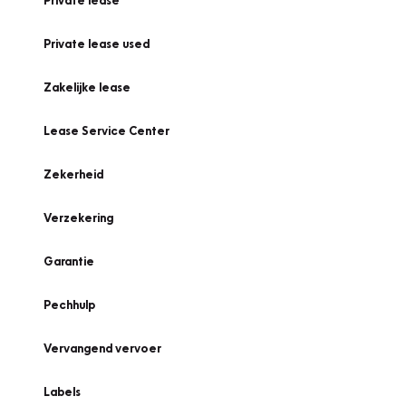
Private lease
Private lease used
Zakelijke lease
Lease Service Center
Zekerheid
Verzekering
Garantie
Pechhulp
Vervangend vervoer
Labels