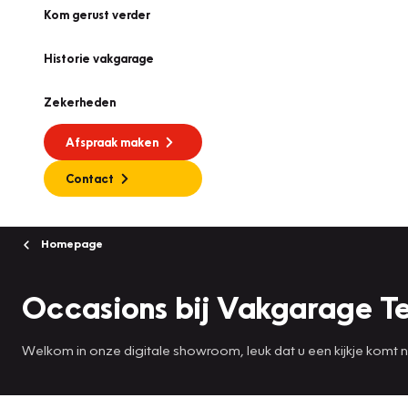
Kom gerust verder
Historie vakgarage
Zekerheden
Afspraak maken
Contact
Homepage
Occasions bij Vakgarage Te
Welkom in onze digitale showroom, leuk dat u een kijkje komt