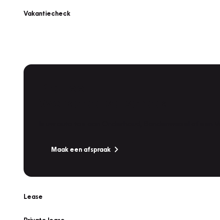
Vakantiecheck
Plan een
Werkplaatsafspraak
Is uw auto toe aan Onderhoud, Bandenwissel of een Va
Maak een afspraak
Lease