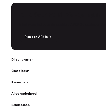
APK Keuring bij Vakgarage!
Is het weer tijd voor de jaarlijkse APK? Ga snel naar V
Plan een APK in
Direct plannen
Grote beurt
Kleine beurt
Airco onderhoud
Bandenshop