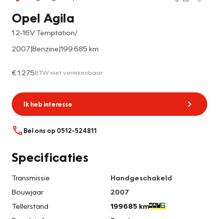
Opel Agila
1.2-16V Temptation/
2007
|
Benzine
|
199.685 km
€ 1.275
BTW niet verrekenbaar
Ik heb interesse
Bel ons op 0512-524811
Specificaties
Transmissie
Handgeschakeld
Bouwjaar
2007
Tellerstand
199685 km