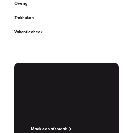
Overig
Trekhaken
Vakantiecheck
Plan een
Werkplaatsafspraak
Is uw auto toe aan Onderhoud,
Bandenwissel of een Vakantiecheck? Plan
online een afspraak!
Maak een afspraak