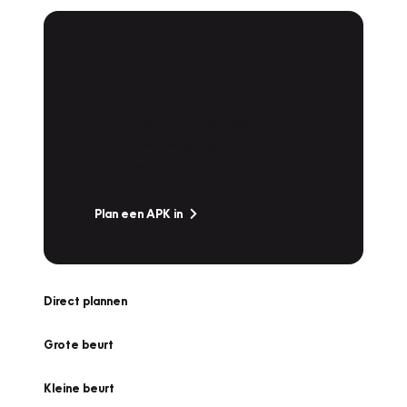
APK Keuring bij
Vakgarage!
Is het weer tijd voor de jaarlijkse APK? Ga
snel naar Vakgarage bij u in de buurt, en ga
zonder zorgen de weg op!
Plan een APK in
Direct plannen
Grote beurt
Kleine beurt