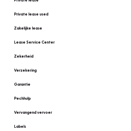
Private lease
Private lease used
Zakelijke lease
Lease Service Center
Zekerheid
Verzekering
Garantie
Pechhulp
Vervangend vervoer
Labels