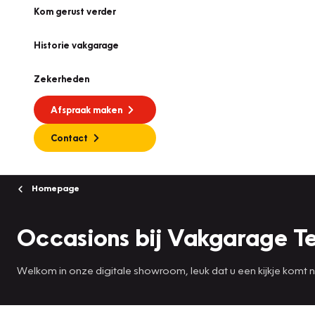
Kom gerust verder
Historie vakgarage
Zekerheden
Afspraak maken
Contact
Homepage
Occasions bij Vakgarage Te
Welkom in onze digitale showroom, leuk dat u een kijkje komt