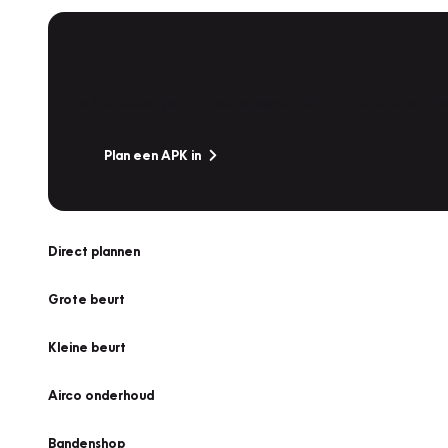
APK Keuring bij Vakgarage!
Is het weer tijd voor de jaarlijkse APK? Ga snel naar V
Plan een APK in
Direct plannen
Grote beurt
Kleine beurt
Airco onderhoud
Bandenshop