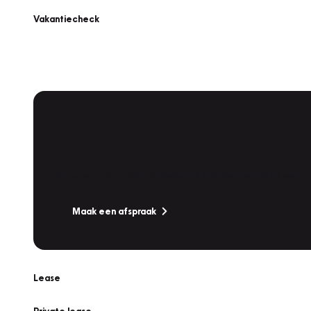
Vakantiecheck
Plan een
Werkplaatsafspraak
Is uw auto toe aan Onderhoud, Bandenwissel of een Va
Maak een afspraak
Lease