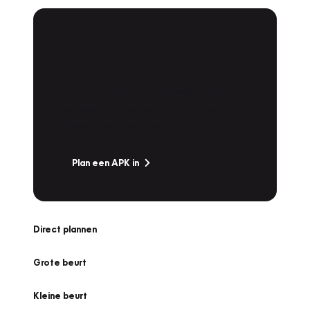
APK Keuring bij
Vakgarage!
Is het weer tijd voor de jaarlijkse APK? Ga
snel naar Vakgarage bij u in de buurt, en ga
zonder zorgen de weg op!
Plan een APK in
Direct plannen
Grote beurt
Kleine beurt