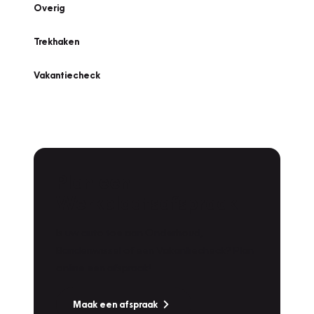
Overig
Trekhaken
Vakantiecheck
Plan een
Werkplaatsafspraak
Is uw auto toe aan Onderhoud,
Bandenwissel of een Vakantiecheck? Plan
online een afspraak!
Maak een afspraak