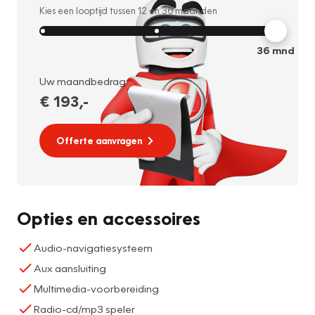
Kies een looptijd tussen
12
en
36
maanden
36
mnd
Uw maandbedrag:
€ 193
,-
Offerte aanvragen
Opties en accessoires
Audio-navigatiesysteem
Aux aansluiting
Multimedia-voorbereiding
Radio-cd/mp3 speler