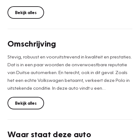
Bekijk alles
Omschrijving
Stevig, robuust en vooruitstrevend in kwaliteit en prestaties.
Dat is in een paar woorden de onverwoestbare reputatie
van Duitse automerken. En terecht, ook in dit geval. Zoals
het een echte Volkswagen betaamt, verkeert deze Polo in
uitstekende conditie. In deze auto vindt u een
benzinemotor en een handgeschakelde
zesversnellingsbak. Ga samen met uw bijrijder lekker zitten
Bekijk alles
in de verwarmbare voorstoelen. De sportstoelen geven
het interieur van deze Polo een super strakke en sportieve
uitstraling. Tot de uitrusting behoren ook 17 inch
Waar staat deze auto
lichtmetalen velgen, warmtewerend glas, in delen