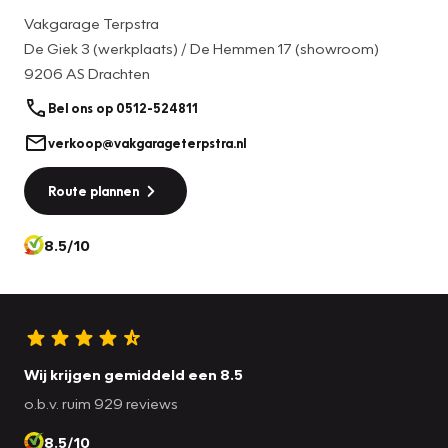
neerklapbare achterbank, dagrijverlichting en
Vakgarage Terpstra
snelheidsafhankelijke stuurbekrachtiging.
De Giek 3 (werkplaats) / De Hemmen 17 (showroom)
9206 AS Drachten
Het navigatiesysteem zorgt ervoor dat u altijd de juiste en
snelste route vindt. De cruise control vermindert het
Bel ons op 0512-524811
brandstofverbruik en vergroot het comfort. Ja, ook
verkoop@vakgarageterpstra.nl
airconditioning is in deze auto aanwezig. Ook is de
Volkswagen uitgerust met: lederen stuur, isofix-aansluiting,
Route plannen
centrale deurvergrendeling met afstandsbediening,
boordcomputer en lederen versnellingspook.
8.5/10
In de Volkswagen Polo heeft uw veiligheid en die van uw
omgeving prioriteit. Rijcomfort en zuinig rijden zijn mede
afhankelijk van de juiste bandenspanning. Het
bandenspanningscontrolesysteem houdt die permanent in
Wij krijgen gemiddeld een 8.5
de gaten.
o.b.v. ruim 929 reviews
Als u nieuwsgierig bent naar deze auto, neem dan snel
8.5/10