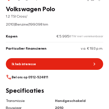
Volkswagen Polo
1.2 TSI Cross/
2010
|
Benzine
|
199.098 km
Kopen
€ 5.995
BTW niet verrekenbaar
Particulier financieren
v.a. € 193 p.m.
Ik heb interesse
Bel ons op 0512-524811
Specificaties
Transmissie
Handgeschakeld
Bouwjaar
2010