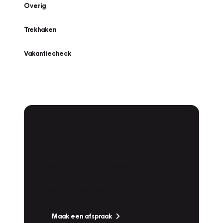
Overig
Trekhaken
Vakantiecheck
Plan een
Werkplaatsafspraak
Is uw auto toe aan Onderhoud,
Bandenwissel of een Vakantiecheck? Plan
online een afspraak!
Maak een afspraak