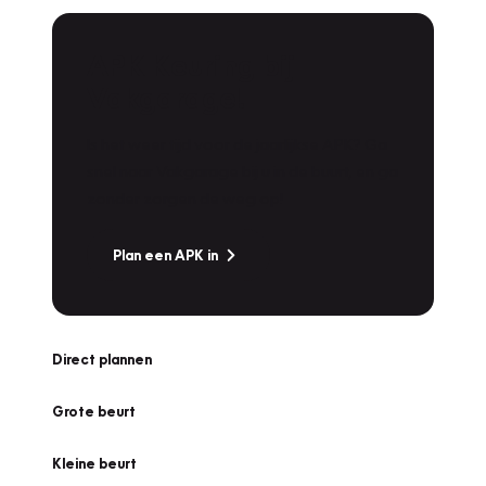
APK Keuring bij
Vakgarage!
Is het weer tijd voor de jaarlijkse APK? Ga
snel naar Vakgarage bij u in de buurt, en ga
zonder zorgen de weg op!
Plan een APK in
Direct plannen
Grote beurt
Kleine beurt