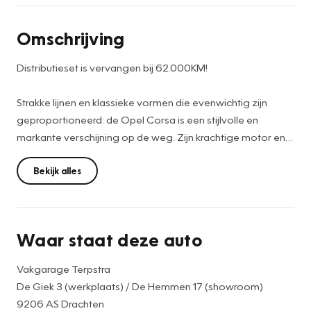
Omschrijving
Distributieset is vervangen bij 62.000KM!
Strakke lijnen en klassieke vormen die evenwichtig zijn
geproportioneerd: de Opel Corsa is een stijlvolle en
markante verschijning op de weg. Zijn krachtige motor en
doordachte onderstel maken bovendien alle
verwachtingen waar. Met zijn benzinemotor en
Bekijk alles
handgeschakelde zesversnellingsbak is dit een prima auto
voor nog vele kilometers. De verwarmbare voorstoelen
benadrukken nog maar eens dat we hier te maken hebben
Waar staat deze auto
met een regelrechte verwenauto voor bestuurder en
bijrijder. Pittig rijden wordt nog comfortabeler dankzij de
Vakgarage Terpstra
fraaie sportstoelen. Tot de uitrusting van deze Opel
De Giek 3 (werkplaats) / De Hemmen 17 (showroom)
behoren ook 17 inch lichtmetalen velgen, LED koplampen,
9206 AS Drachten
zwarte hemelbekleding, donker getint glas achter, in delen