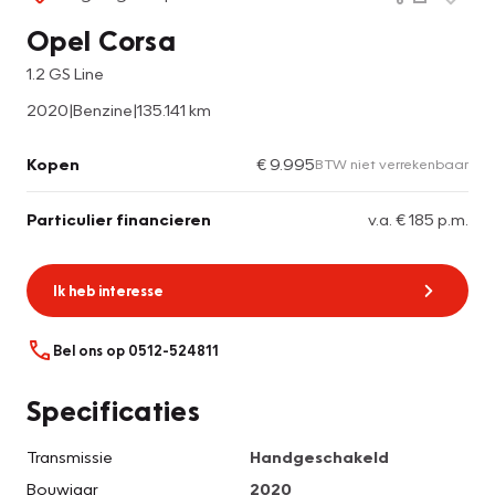
Opel Corsa
1.2 GS Line
2020
|
Benzine
|
135.141 km
Kopen
€ 9.995
BTW niet verrekenbaar
Particulier financieren
v.a. € 185 p.m.
Ik heb interesse
Bel ons op 0512-524811
Specificaties
Transmissie
Handgeschakeld
Bouwjaar
2020