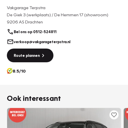
Vakgarage Terpstra
Overzicht, informatie en functionaliteit: dat biedt het
De Giek 3 (werkplaats) / De Hemmen 17 (showroom)
digitale dashboard. Mocht zich een probleem voordoen,
9206 AS Drachten
dan krijgt u via remote services op uw smartphone te zien
wat er precies aan de hand is, waar u ook bent. Het full map
Bel ons op 0512-524811
navigatiesysteem en het audiosysteem (met DAB-
verkoop@vakgarageterpstra.nl
ontvangst!) bedient u met knoppen op het stuur of met
gesproken commando's. Onderweg uw smartphone
Route plannen
opladen zonder gedoe met stekkers en kabels? Dat kan,
met de draadloze oplaadmogelijkheid voor telefoons.
8.5/10
Dankzij automatische airconditioning is het interieur
behaaglijk warm of verfrissend koel. Ook is de ŠKODA
uitgerust met: WIFI-hotspot, parkeersensoren achter,
Ook interessant
regensensor, cruise control, automatisch dimmende
buitenspiegels en lederen stuur.
De nieuwste veiligheidssystemen komen in deze ŠKODA
Octavia Combi samen. Indien u onbedoeld de rijstrook lijkt