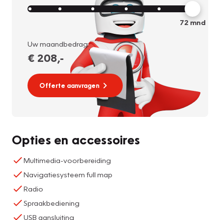
72
mnd
Uw maandbedrag:
€ 208
,-
Offerte aanvragen
Opties en accessoires
Multimedia-voorbereiding
Navigatiesysteem full map
Radio
Spraakbediening
USB aansluiting