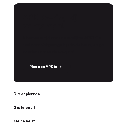
APK Keuring bij
Vakgarage!
Is het weer tijd voor de jaarlijkse APK? Ga
snel naar Vakgarage bij u in de buurt, en ga
zonder zorgen de weg op!
Plan een APK in
Direct plannen
Grote beurt
Kleine beurt