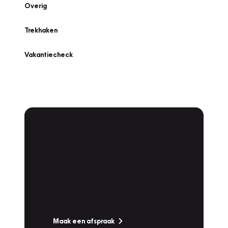
Overig
Trekhaken
Vakantiecheck
Plan een
Werkplaatsafspraak
Is uw auto toe aan Onderhoud,
Bandenwissel of een Vakantiecheck? Plan
online een afspraak!
Maak een afspraak