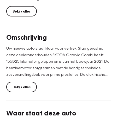
Bekijk alles
Omschrijving
Uw nieuwe auto staat klaar voor vertrek. Stap gerust in,
deze dealeronderhouden ŠKODA Octavia Combi heeft
155925 kilometer gelopen en is van het bouwjaar 2021. De
benzinemotor zorgt samen met de handgeschakelde
zesversnellingsbak voor prima prestaties. De elektrische
achterklep opent met een druk op de knop, zodat u
gemakkelijk toegang heeft tot de bagageruimte. Verder is
Bekijk alles
de ŠKODA uitgerust met: 16 inch lichtmetalen velgen, LED
koplampen, in hoogte verstelbare passagiersstoel, in
delen neerklapbare achterbank, LED-achterlichten en
Waar staat deze auto
verstelbare lendensteunen.