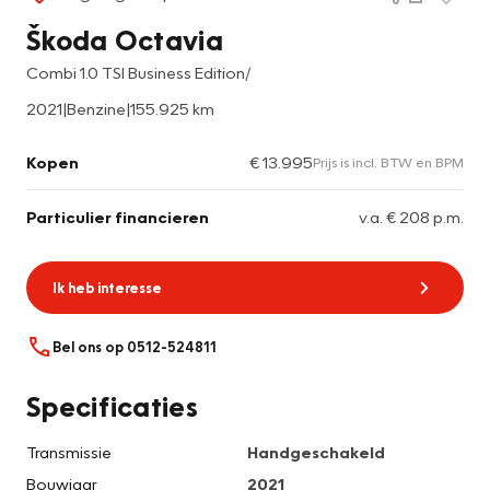
Škoda Octavia
Combi 1.0 TSI Business Edition/
2021
|
Benzine
|
155.925 km
Kopen
€ 13.995
Prijs is incl. BTW en BPM
Particulier financieren
v.a. € 208 p.m.
Ik heb interesse
Bel ons op 0512-524811
Specificaties
Transmissie
Handgeschakeld
Bouwjaar
2021