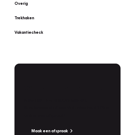
Overig
Trekhaken
Vakantiecheck
Plan een
Werkplaatsafspraak
Is uw auto toe aan Onderhoud,
Bandenwissel of een Vakantiecheck? Plan
online een afspraak!
Maak een afspraak