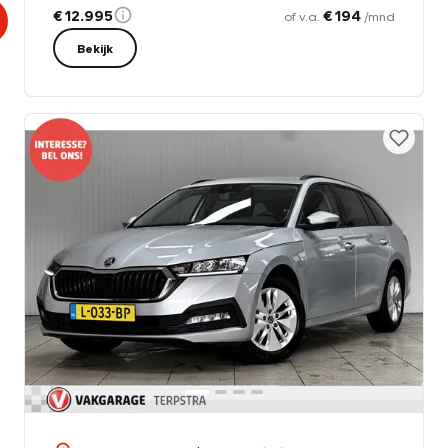
€ 12.995
€ 194
of v.a.
/mnd
Bekijk