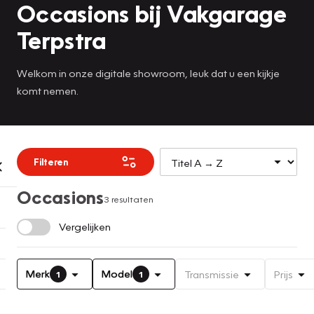
Occasions bij Vakgarage
Terpstra
Welkom in onze digitale showroom, leuk dat u een kijkje
komt nemen.
Filteren
Occasions
3 resultaten
Vergelijken
Merk
Model
Transmissie
Prijs
1
1