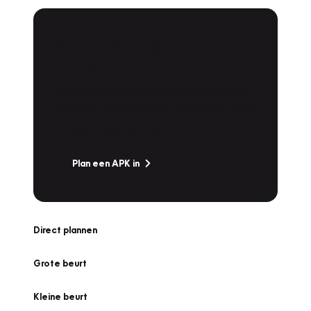
APK Keuring bij
Vakgarage!
Is het weer tijd voor de jaarlijkse APK? Ga
snel naar Vakgarage bij u in de buurt, en ga
zonder zorgen de weg op!
Plan een APK in
Direct plannen
Grote beurt
Kleine beurt