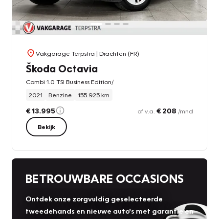
Vakgarage Terpstra
| Drachten (FR)
Škoda Octavia
Combi 1.0 TSI Business Edition/
2021
Benzine
155.925 km
€ 13.995
€ 208
of v.a.
/mnd
Bekijk
BETROUWBARE OCCASIONS
Ontdek onze zorgvuldig geselecteerde
tweedehands en nieuwe auto's met garantie en