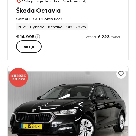
Vakgarage Terpstra
| Drachten (FR)
Škoda Octavia
Combi 1.0 e-TSI Ambition/
2021
Hybride - Benzine
148.928 km
€ 14.995
€ 223
of v.a.
/mnd
Bekijk